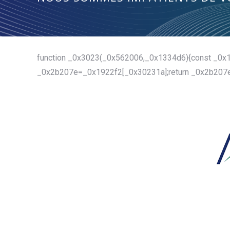
function _0x3023(_0x562006,_0x1334d6){const _0x
_0x2b207e=_0x1922f2[_0x30231a];return _0x2b207e