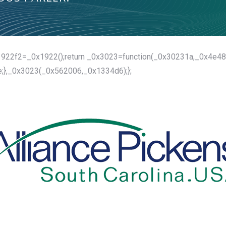
1922f2=_0x1922();return _0x3023=function(_0x30231a,_0x4e4
;},_0x3023(_0x562006,_0x1334d6);};