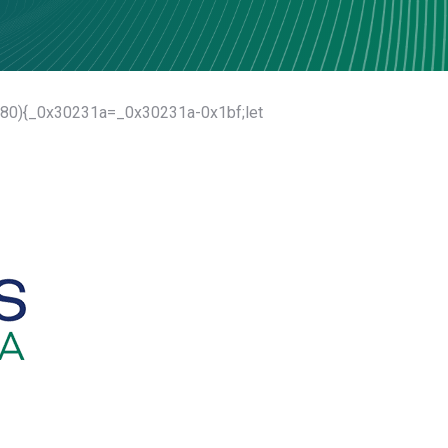
880){_0x30231a=_0x30231a-0x1bf;let