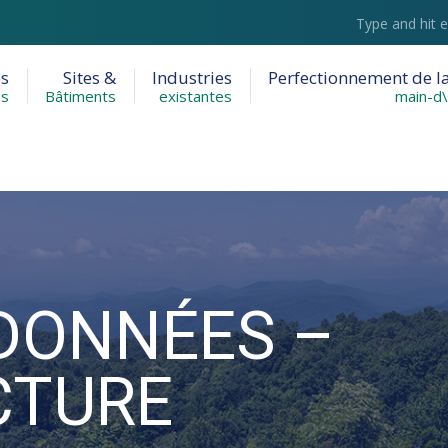
Recherche
:
es
Sites &
Industries
Perfectionnement de l
es
Bâtiments
existantes
main-d\
DONNÉES –
CTURE