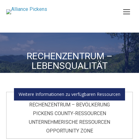
RECHENZENTRUM –
Sie befinden sich hier:
LEBENSQUALITÄT
Weitere Informationen zu verfügbaren Ressourcen
RECHENZENTRUM – BEVÖLKERUNG
PICKENS COUNTY-RESSOURCEN
UNTERNEHMERISCHE RESSOURCEN
OPPORTUNITY ZONE