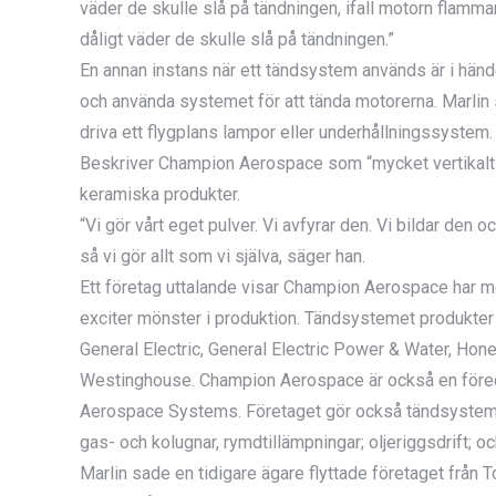
väder de skulle slå på tändningen, ifall motorn flammar
dåligt väder de skulle slå på tändningen.”
En annan instans när ett tändsystem används är i hände
och använda systemet för att tända motorerna. Marlin 
driva ett flygplans lampor eller underhållningssystem.
Beskriver Champion Aerospace som “mycket vertikalt in
keramiska produkter.
“Vi gör vårt eget pulver. Vi avfyrar den. Vi bildar den 
så vi gör allt som vi själva, säger han.
Ett företag uttalande visar Champion Aerospace har m
exciter mönster i produktion. Tändsystemet produkter
General Electric, General Electric Power & Water, Hon
Westinghouse. Champion Aerospace är också en föredra
Aerospace Systems. Företaget gör också tändsystem för
gas- och kolugnar, rymdtillämpningar; oljeriggsdrift; o
Marlin sade en tidigare ägare flyttade företaget från To