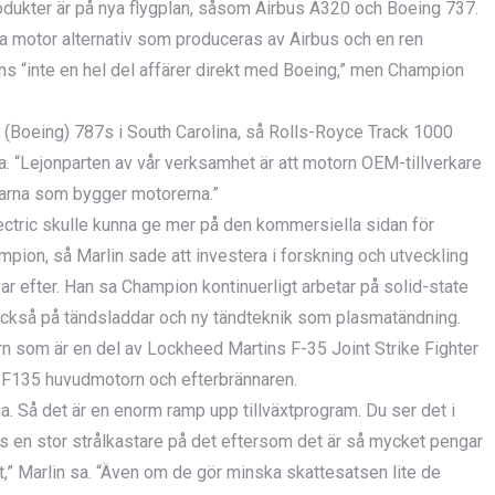
dukter är på nya flygplan, såsom Airbus A320 och Boeing 737.
a motor alternativ som produceras av Airbus och en ren
inns “inte en hel del affärer direkt med Boeing,” men Champion
(Boeing) 787s i South Carolina, så Rolls-Royce Track 1000
. “Lejonparten av vår verksamhet är att motorn OEM-tillverkare
llarna som bygger motorerna.”
Electric skulle kunna ge mer på den kommersiella sidan för
pion, så Marlin sade att investera i forskning och utveckling
var efter. Han sa Champion kontinuerligt arbetar på solid-state
 också på tändsladdar och ny tändteknik som plasmatändning.
 som är en del av Lockheed Martins F-35 Joint Strike Fighter
 F135 huvudmotorn och efterbrännaren.
na. Så det är en enorm ramp upp tillväxtprogram. Du ser det i
ns en stor strålkastare på det eftersom det är så mycket pengar
,” Marlin sa. “Även om de gör minska skattesatsen lite de