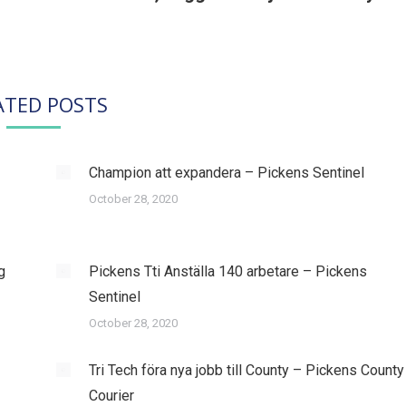
post:
ATED POSTS
Champion att expandera – Pickens Sentinel
October 28, 2020
g
Pickens Tti Anställa 140 arbetare – Pickens
Sentinel
October 28, 2020
Tri Tech föra nya jobb till County – Pickens County
Courier