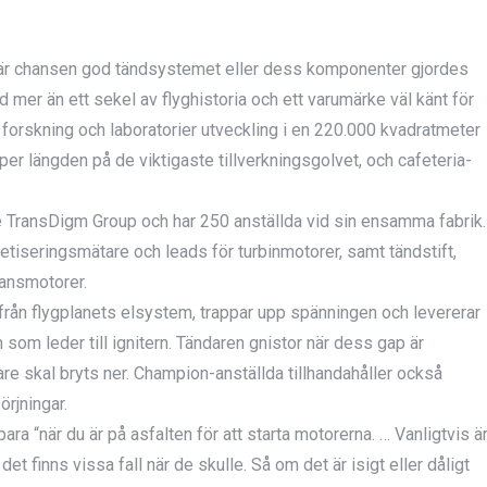
plan är chansen god tändsystemet eller dess komponenter gjordes
er än ett sekel av flyghistoria och ett varumärke väl känt för
 forskning och laboratorier utveckling i en 220.000 kvadratmeter
per längden på de viktigaste tillverkningsgolvet, och cafeteria-
TransDigm Group och har 250 anställda vid sin ensamma fabrik.
etiseringsmätare och leads för turbinmotorer, samt tändstift,
lansmotorer.
 från flygplanets elsystem, trappar upp spänningen och levererar
m leder till ignitern. Tändaren gnistor när dess gap är
are skal bryts ner. Champion-anställda tillhandahåller också
rjningar.
 “när du är på asfalten för att starta motorerna. … Vanligtvis ä
et finns vissa fall när de skulle. Så om det är isigt eller dåligt