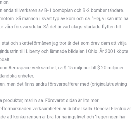
nion.
r den enda tillverkaren av B-1 bombplan och B-2 bomber tändare.
motorn. Så männen i svart typ av kom och sa, “Hej, vi kan inte ha
 våra försvarsdelar. Så det är vad slags startade flytten till
ed stat och skatteförmånen jag tror är det som drev dem att välja
gindustrin till Liberty och lämnade bildelen i Ohio. År 2001 köpte
obalt.
ion Aerospace verksamhet, ca $ 15 miljoner till $ 20 miljoner
utländska enheter.
en, men det finns andra försvarsaffärer med (originalutrustning
 produkter, marlin sa. Försvaret sidan är lite mer
eftermarknaden verksamheten är dubbel källa. General Electric är
e att konkurrensen är bra för näringslivet och “regeringen har