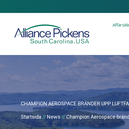
Affärskl
CHAMPION AEROSPACE BRÄNDER UPP LUFTF
Startsida
News
Champion Aerospace brände
Du är här: