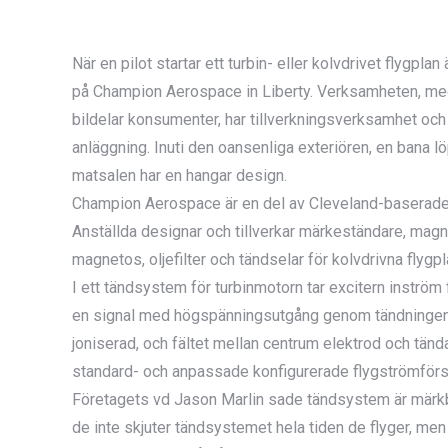
När en pilot startar ett turbin- eller kolvdrivet flyg
på Champion Aerospace in Liberty. Verksamheten, med m
bildelar konsumenter, har tillverkningsverksamhet och
anläggning. Inuti den oansenliga exteriören, en bana lö
matsalen har en hangar design.
Champion Aerospace är en del av Cleveland-baserade 
Anställda designar och tillverkar märkeständare, magn
magnetos, oljefilter och tändselar för kolvdrivna flygp
I ett tändsystem för turbinmotorn tar excitern inström
en signal med högspänningsutgång genom tändningen so
joniserad, och fältet mellan centrum elektrod och tänd
standard- och anpassade konfigurerade flygströmförsö
Företagets vd Jason Marlin sade tändsystem är märkbara
de inte skjuter tändsystemet hela tiden de flyger, men d