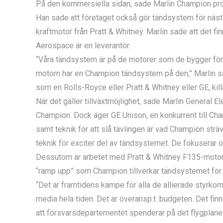
På den kommersiella sidan, sade Marlin Champion pro
Han sade att företaget också gör tändsystem för näst
kraftmotor från Pratt & Whitney. Marlin sade att det f
Aerospace är en leverantör.
“Våra tändsystem är på de motorer som de bygger för 
motorn har en Champion tändsystem på den,” Marlin sa
som en Rolls-Royce eller Pratt & Whitney eller GE, ki
När det gäller tillväxtmöjlighet, sade Marlin General 
Champion. Dock äger GE Unison, en konkurrent till Cham
samt teknik för att slå tävlingen är vad Champion strä
teknik för exciter del av tändsystemet. De fokuserar
Dessutom är arbetet med Pratt & Whitney F135-motorn
“ramp upp” som Champion tillverkar tändsystemet för
“Det är framtidens kämpe för alla de allierade styrkor
media hela tiden. Det är överansp.t. budgeten. Det fin
att försvarsdepartementet spenderar på det flygplanet