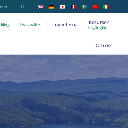
Resurser
I nyheterna
kling
Livskvalitet
tillgängliga
Om oss