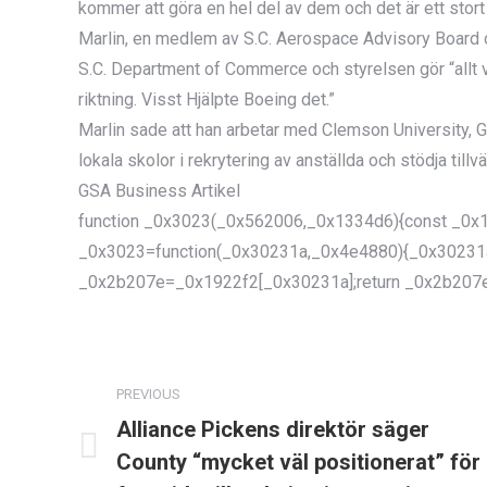
kommer att göra en hel del av dem och det är ett stort
Marlin, en medlem av S.C. Aerospace Advisory Board or
S.C. Department of Commerce och styrelsen gör “allt vi k
riktning. Visst Hjälpte Boeing det.”
Marlin sade att han arbetar med Clemson University, G
lokala skolor i rekrytering av anställda och stödja till
GSA Business Artikel
function _0x3023(_0x562006,_0x1334d6){const _0x1
_0x3023=function(_0x30231a,_0x4e4880){_0x30231
_0x2b207e=_0x1922f2[_0x30231a];return _0x2b207e
POST
NAVIGATION
PREVIOUS
Alliance Pickens direktör säger
County “mycket väl positionerat” för
Previous