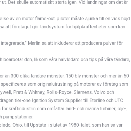
 ut. Det skulle automatiskt starta igen. Vid landningar om det är
lse av en motor flame-out, piloter måste sjunka till en viss höjd
sa att företaget gör tändsystem för hjälpkraftenheter som kan
tegrerade,” Marlin sa att inkluderar att producera pulver för
och bearbetar den, liksom våra halvledare och tips på våra tändare,
er än 300 olika tändare mönster, 150 bly mönster och mer än 50
 specificeras som originalutrustning på motorer av företag som
eywell, Pratt & Whitney, Rolls-Royce, Siemens, Volvo och
gen tier-one Ignition System Supplier till Eterline och UTC
 kraftindustrin som omfattar land- och marina turbiner; olje-,
ch pumpstationer.
ledo, Ohio, till Upstate i slutet av 1980-talet, som han sa var