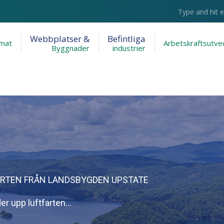
Search:
Webbplatser &
Befintliga
imat
Arbetskraftsutvec
Byggnader
industrier
ARTEN FRÅN LANDSBYGDEN UPSTATE
r upp luftfarten…