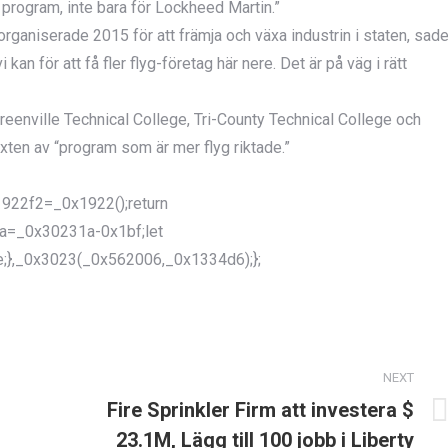
 program, inte bara för Lockheed Martin.”
ganiserade 2015 för att främja och växa industrin i staten, sad
an för att få fler flyg-företag här nere. Det är på väg i rätt
reenville Technical College, Tri-County Technical College och
växten av “program som är mer flyg riktade.”
922f2=_0x1922();return
a=_0x30231a-0x1bf;let
;},_0x3023(_0x562006,_0x1334d6);};
NEXT
Fire Sprinkler Firm att investera $
Next
23.1M, Lägg till 100 jobb i Liberty