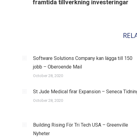
post:
framtida tillverkning investeringar
REL
Software Solutions Company kan lägga till 150
jobb – Oberoende Mail
October 28, 2020
St Jude Medical firar Expansion – Seneca Tidnin
October 28, 2020
Building Rising För Tri Tech USA – Greenville
Nyheter