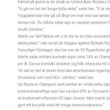
främst på grund av en strejk av United Auto Workers U
“Vi gör en hel del tunga-källa delar,” sade han. “Vi ä
Flygplanet kan inte gå så långt om man inte kan tända 
denna risk. Du måste sätta upp en separat operation för
South Carolina.”
Marlin sa “det faktum att vi är lite av en icke-unioniz
denna plats.” Han sa att de tidigare ägarna flyttade fly
Transdigm företaget; den har mer än 30 flygenheter gl
Marlin sade militära kontrakt utgör cirka 14% av Champ
per år. Dessa kontrakt sträcker sig från inhemska till 
“En del av det är direkt med den amerikanska regering
tillverkare) och med GEs i världen,” sade han.
De flesta av Champion verksamhet är i enda källa, egna
konkurrenskraftiga som han sa nära 50% av försvaret 
en konkurrent eftersom GE äger Unison. Men marlin sad
gjort ett bra jobb med att tvinga denna konkurrens.”