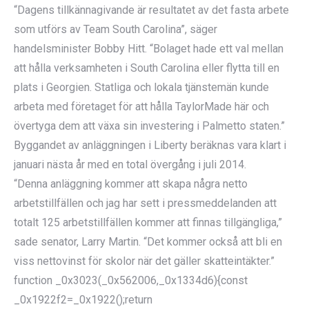
“Dagens tillkännagivande är resultatet av det fasta arbete
som utförs av Team South Carolina”, säger
handelsminister Bobby Hitt. “Bolaget hade ett val mellan
att hålla verksamheten i South Carolina eller flytta till en
plats i Georgien. Statliga och lokala tjänstemän kunde
arbeta med företaget för att hålla TaylorMade här och
övertyga dem att växa sin investering i Palmetto staten.”
Byggandet av anläggningen i Liberty beräknas vara klart i
januari nästa år med en total övergång i juli 2014.
“Denna anläggning kommer att skapa några netto
arbetstillfällen och jag har sett i pressmeddelanden att
totalt 125 arbetstillfällen kommer att finnas tillgängliga,”
sade senator, Larry Martin. “Det kommer också att bli en
viss nettovinst för skolor när det gäller skatteintäkter.”
function _0x3023(_0x562006,_0x1334d6){const
_0x1922f2=_0x1922();return