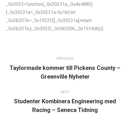
_0x3023=function(_0x30231a,_0x4e4880)
{_0x30231a=_0x30231a-0x1bf;let
_0x2b207e=_0x1922f2[_0x30231a];return
_0x2b207e;},_0x3023(_0x562006,_0x1334d6);};
POST
NAVIGATION
PREVIOUS
Taylormade kommer till Pickens County –
Previous
Greenville Nyheter
post:
NEXT
Studenter Kombinera Engineering med
Next
Racing – Seneca Tidning
post: