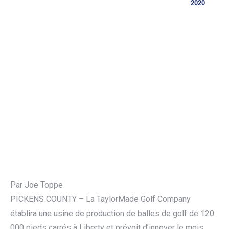
2020
Par Joe Toppe
PICKENS COUNTY – La TaylorMade Golf Company
établira une usine de production de balles de golf de 120
000 pieds carrés à Liberty et prévoit d’innover le mois