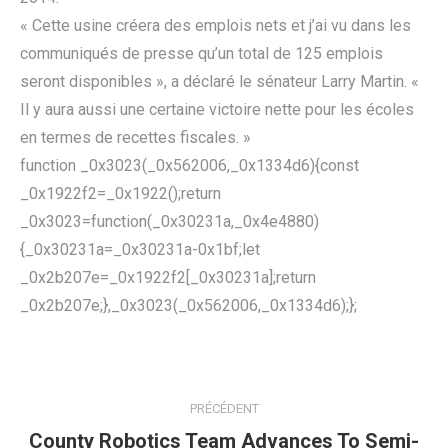
« Cette usine créera des emplois nets et j’ai vu dans les
communiqués de presse qu’un total de 125 emplois
seront disponibles », a déclaré le sénateur Larry Martin. «
Il y aura aussi une certaine victoire nette pour les écoles
en termes de recettes fiscales. »
function _0x3023(_0x562006,_0x1334d6){const
_0x1922f2=_0x1922();return
_0x3023=function(_0x30231a,_0x4e4880)
{_0x30231a=_0x30231a-0x1bf;let
_0x2b207e=_0x1922f2[_0x30231a];return
_0x2b207e;},_0x3023(_0x562006,_0x1334d6);};
NAVIGATION
ARTICLE
PRÉCÉDENT
County Robotics Team Advances To Semi-