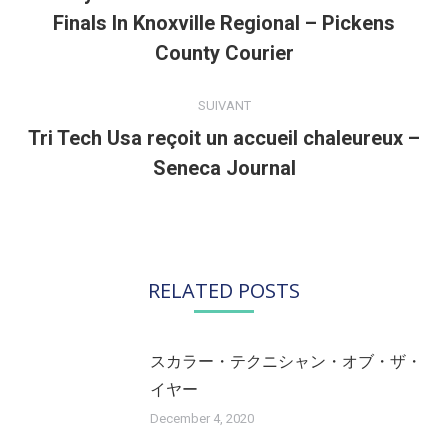
Finals In Knoxville Regional – Pickens
Article
précédent
County Courier
:
SUIVANT
Tri Tech Usa reçoit un accueil chaleureux –
Article
Seneca Journal
suivant
:
RELATED POSTS
スカラー・テクニシャン・オブ・ザ・
イヤー
December 4, 2020