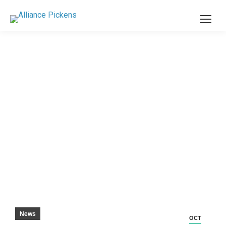
L’EXPANSION DU FABRICANT DE GOLF
APPORTE UN INVESTISSEMENT DE 13
MILLIONS DE DOLLARS AU COMTÉ DE
PICKENS – EASLEY PROGRESS
News
OCT