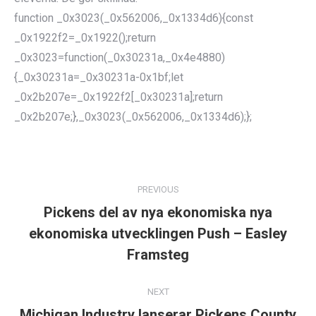
function _0x3023(_0x562006,_0x1334d6){const
_0x1922f2=_0x1922();return
_0x3023=function(_0x30231a,_0x4e4880)
{_0x30231a=_0x30231a-0x1bf;let
_0x2b207e=_0x1922f2[_0x30231a];return
_0x2b207e;},_0x3023(_0x562006,_0x1334d6);};
POST
NAVIGATION
PREVIOUS
Pickens del av nya ekonomiska nya
ekonomiska utvecklingen Push – Easley
Previous
post:
Framsteg
NEXT
Michigan Industry lanserar Pickens County