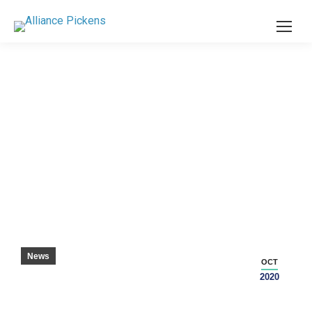
SKOLDISTRIKTET FÅR “UTMÄRKT”
RAPPORTKORT – PICKENS SENTINEL
News
OCT
2020