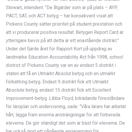
Stewart, intendent. “De åtgärder som är på plats – AYP,
PACT, SAT, och ACT betyg – har konsekvent visat att
Pickens County sätter prioritet på student prestation och
att vi producerar positiva resultat. Betygen Report Card är
ytterligare bevis på att detta är ett enastående distrikt.”
Under det fjärde året för Rapport Kort på uppdrag av
landmärke Education Accountability Act från 1998, school
district of Pickens County var en av endast 5 distrikt i
staten att få en Utmärkt Absolut betyg och en utmärkt
förbättring betyg. Endast 9 distrikt fick ett Utmärkt
Absolute betyg; endast 15 distrikt fick ett Excellent
Improvement-betyg. Libba Floyd, biträdande föreståndare
för läroplan och undervisning, sade: “Våra lärare har arbetat
hårt, lägga fram enorma ansträngningar för att förbereda
eleverna. De gör ständigt det som är bäst för eleverna. De
har också gjort ett pågående engagemang för