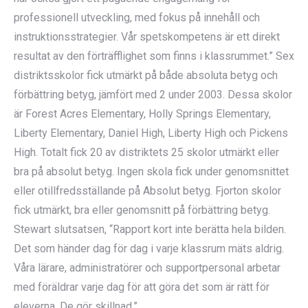
professionell utveckling, med fokus på innehåll och
instruktionsstrategier. Vår spetskompetens är ett direkt
resultat av den förträfflighet som finns i klassrummet.” Sex
distriktsskolor fick utmärkt på både absoluta betyg och
förbättring betyg, jämfört med 2 under 2003. Dessa skolor
är Forest Acres Elementary, Holly Springs Elementary,
Liberty Elementary, Daniel High, Liberty High och Pickens
High. Totalt fick 20 av distriktets 25 skolor utmärkt eller
bra på absolut betyg. Ingen skola fick under genomsnittet
eller otillfredsställande på Absolut betyg. Fjorton skolor
fick utmärkt, bra eller genomsnitt på förbättring betyg.
Stewart slutsatsen, “Rapport kort inte berätta hela bilden.
Det som händer dag för dag i varje klassrum mäts aldrig.
Våra lärare, administratörer och supportpersonal arbetar
med föräldrar varje dag för att göra det som är rätt för
eleverna. De gör skillnad.”