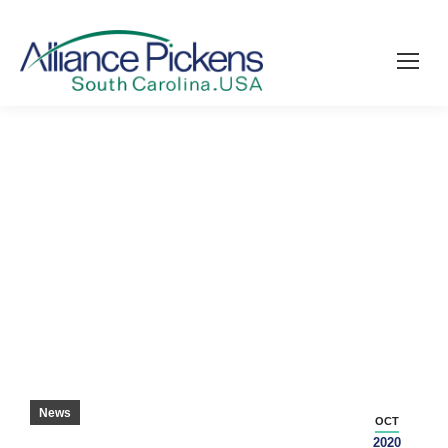
SCHULBEZIRK BEKOMMT ‘EXCELLENT’
REPORT CARD – PICKENS SENTINEL
News
OCT
2020