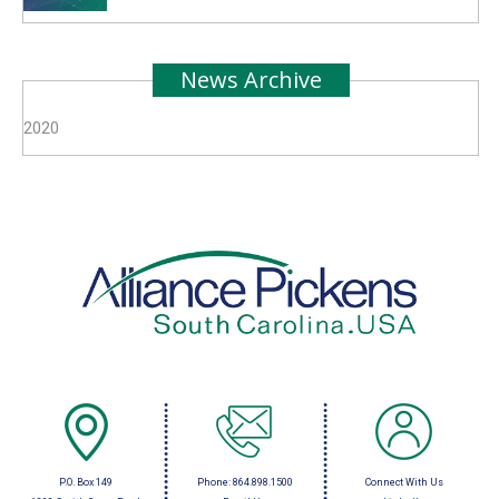
News Archive
2020
P.O. Box 149
Phone:
864.898.1500
Connect With Us