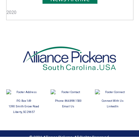
2020
P.O. Box 149
Phone:
864.898.1500
Connect With Us
1390 Smith Grove Road
Email Us
LinkedIn
Liberty, SC 29657
© 2021 Alliance Pickens. All Rights Reserved.