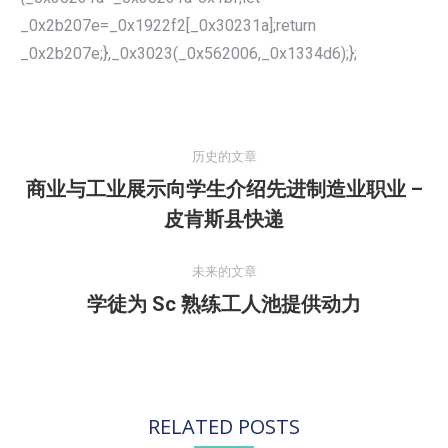
_0x2b207e=_0x1922f2[_0x30231a];return
_0x2b207e;},_0x3023(_0x562006,_0x1334d6);};
文
章
历史的文章
导
商业与工业展示向学生介绍先进制造业职业 –
航
历
皮肯斯县快递
史
的
未来的文章
文
学徒为 Sc 熟练工人池提供动力
未
章：
来
的
文
章：
RELATED POSTS