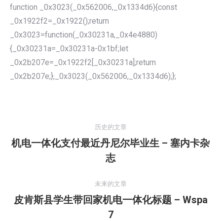
function _0x3023(_0x562006,_0x1334d6){const
_0x1922f2=_0x1922();return
_0x3023=function(_0x30231a,_0x4e4880)
{_0x30231a=_0x30231a-0x1bf;let
_0x2b207e=_0x1922f2[_0x30231a];return
_0x2b207e;},_0x3023(_0x562006,_0x1334d6);};
文
章
历史的文章
导
机电一体化支付最近丹尼尔毕业生 – 塞内卡杂
航
历
志
史
的
未来的文章
文
皮肯斯县学生带回家机电一体化标题 – Wspa
章：
未
7
来