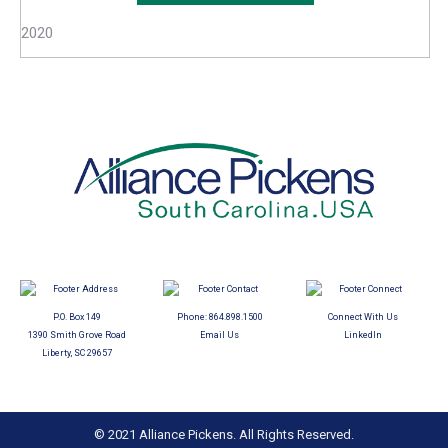
2020
P.O. Box 149
Phone:
864.898.1500
Connect With Us
1390 Smith Grove Road
Email Us
LinkedIn
Liberty, SC 29657
© 2021 Alliance Pickens. All Rights Reserved.