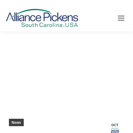
CUTCHIN: PICKENS COUNTYS “SEHR
ERSTER” GELEHRTER
News
OCT
2020