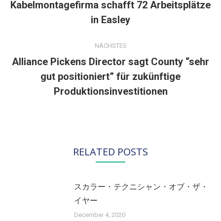
Kabelmontagefirma schafft 72 Arbeitsplätze
Vorheriger
in Easley
Beitrag:
NÄCHSTES
Alliance Pickens Director sagt County “sehr
gut positioniert” für zukünftige
Nächster
Beitrag:
Produktionsinvestitionen
RELATED POSTS
スカラー・テクニシャン・オブ・ザ・
イヤー
December 4, 2020