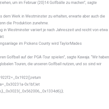
u ziehen, um im Februar (20)14 Golfbälle zu machen”, sagte
us dem Werk in Westminster zu erhalten, erwarte aber auch die
wenn die Produktion zunehme.
ng in Westminster variiert je nach Jahreszeit und reicht von etwa
kt.
ungsanlage im Pickens County wird TaylorMades
ren Golfball auf der PGA-Tour spielen”, sagte Kawaja. “Wir haben
globalen Touren, die unseren Golfball nutzen, und so sind wir
922f2=_0x1922();return
a=_0x30231a-0x1bf;let
;},_0x3023(_0x562006,_0x1334d6);};