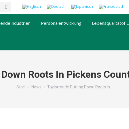
hende
Industrien
Personalentwicklung
Lebensqualität
of L
 Down Roots In Pickens Count
Sie befinden sich hier:
Start
News
Taylormade Putting Down Roots In…