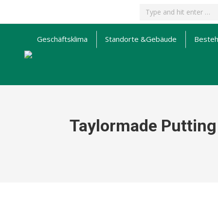
Search:
Geschäftsklima
Standorte &
Gebäude
Beste
Taylormade Putting