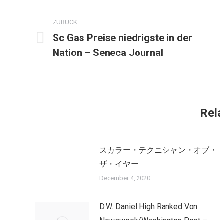
Kommentarnavigation
ZURÜCK
Sc Gas Preise niedrigste in der
Vorheriger
Nation – Seneca Journal
Beitrag:
Rel
スカラー・テクニシャン・オブ・
ザ・イヤー
December 4, 2020
D.W. Daniel High Ranked Von