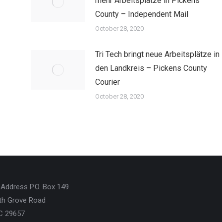
mehr Arbeitsplätze in Pickens
County – Independent Mail
October 28, 2020
Tri Tech bringt neue Arbeitsplätze in
den Landkreis – Pickens County
Courier
October 28, 2020
P.O. Box 149
th Grove Road
SC 29657