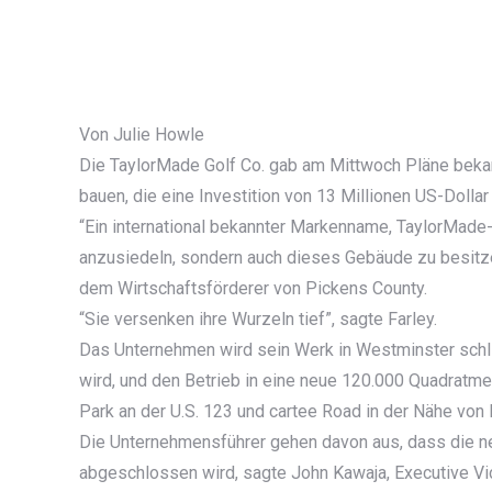
Von Julie Howle
Die TaylorMade Golf Co. gab am Mittwoch Pläne bekan
bauen, die eine Investition von 13 Millionen US-Dolla
“Ein international bekannter Markenname, TaylorMade-a
anzusiedeln, sondern auch dieses Gebäude zu besitzen
dem Wirtschaftsförderer von Pickens County.
“Sie versenken ihre Wurzeln tief”, sagte Farley.
Das Unternehmen wird sein Werk in Westminster sch
wird, und den Betrieb in eine neue 120.000 Quadratm
Park an der U.S. 123 und cartee Road in der Nähe von 
Die Unternehmensführer gehen davon aus, dass die ne
abgeschlossen wird, sagte John Kawaja, Executive Vi