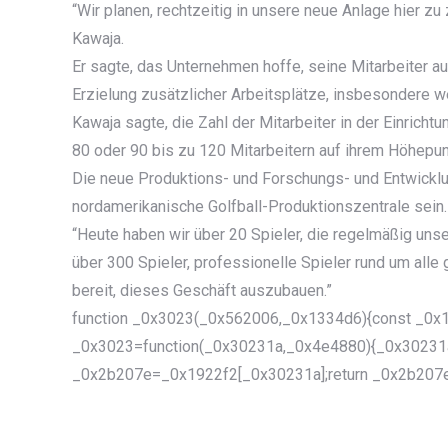
“Wir planen, rechtzeitig in unsere neue Anlage hier z
Kawaja.
Er sagte, das Unternehmen hoffe, seine Mitarbeiter a
Erzielung zusätzlicher Arbeitsplätze, insbesondere 
Kawaja sagte, die Zahl der Mitarbeiter in der Einrichtu
80 oder 90 bis zu 120 Mitarbeitern auf ihrem Höhepun
Die neue Produktions- und Forschungs- und Entwickl
nordamerikanische Golfball-Produktionszentrale sein.
“Heute haben wir über 20 Spieler, die regelmäßig unse
über 300 Spieler, professionelle Spieler rund um alle 
bereit, dieses Geschäft auszubauen.”
function _0x3023(_0x562006,_0x1334d6){const _0x1
_0x3023=function(_0x30231a,_0x4e4880){_0x30231
_0x2b207e=_0x1922f2[_0x30231a];return _0x2b207e