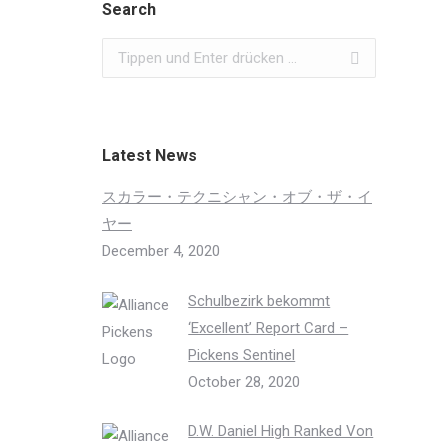
Search
Search:
Latest News
スカラー・テクニシャン・オブ・ザ・イ
ヤー
December 4, 2020
Schulbezirk bekommt
‘Excellent’ Report Card –
Pickens Sentinel
October 28, 2020
D.W. Daniel High Ranked Von