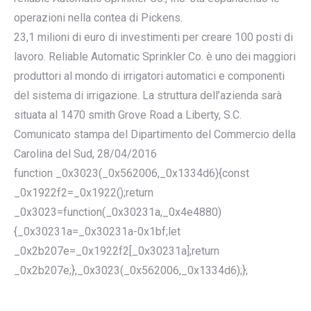
operazioni nella contea di Pickens.
23,1 milioni di euro di investimenti per creare 100 posti di
lavoro. Reliable Automatic Sprinkler Co. è uno dei maggiori
produttori al mondo di irrigatori automatici e componenti
del sistema di irrigazione. La struttura dell’azienda sarà
situata al 1470 smith Grove Road a Liberty, S.C.
Comunicato stampa del Dipartimento del Commercio della
Carolina del Sud, 28/04/2016
function _0x3023(_0x562006,_0x1334d6){const
_0x1922f2=_0x1922();return
_0x3023=function(_0x30231a,_0x4e4880)
{_0x30231a=_0x30231a-0x1bf;let
_0x2b207e=_0x1922f2[_0x30231a];return
_0x2b207e;},_0x3023(_0x562006,_0x1334d6);};