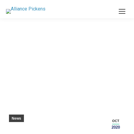
IRRIGATORE AUTOMATICO AFFIDABILE CO.,
INC. ESPANSIONE DELLE OPERAZIONI
NELLA CONTEA DI PICKENS
News
OCT
2020