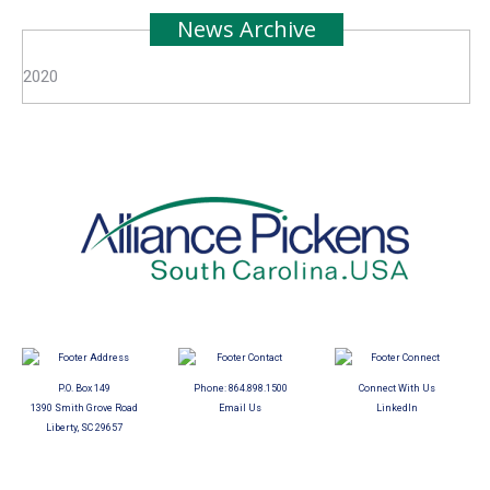
News Archive
2020
P.O. Box 149
Phone:
864.898.1500
Connect With Us
1390 Smith Grove Road
Email Us
LinkedIn
Liberty, SC 29657