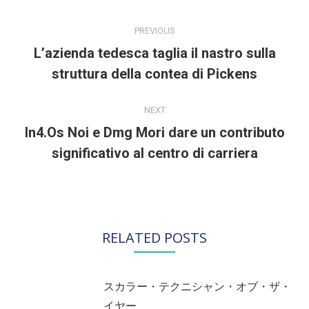
POST
NAVIGATION
PREVIOUS
L’azienda tedesca taglia il nastro sulla
Previous
struttura della contea di Pickens
post:
NEXT
In4.Os Noi e Dmg Mori dare un contributo
Next
significativo al centro di carriera
post:
RELATED POSTS
スカラー・テクニシャン・オブ・ザ・
イヤー