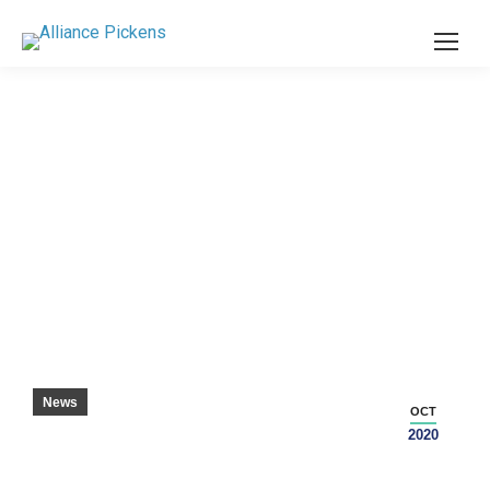
地元産業向けのスキルトレーニングを提供す
る技術プログラムの刷新 – セネカジャーナル
News
OCT
2020