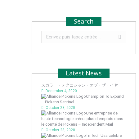
Search
Recherche
:
Latest News
スカラー・テクニシャン・オブ・ザ・イヤー
December 4, 2020
Champion To Expand
– Pickens Sentinel
October 28, 2020
Une entreprise de
haute technologie créera plus d’emplois dans
le comté de Pickens – Independent Mail
October 28, 2020
Tri Tech Usa célèbre