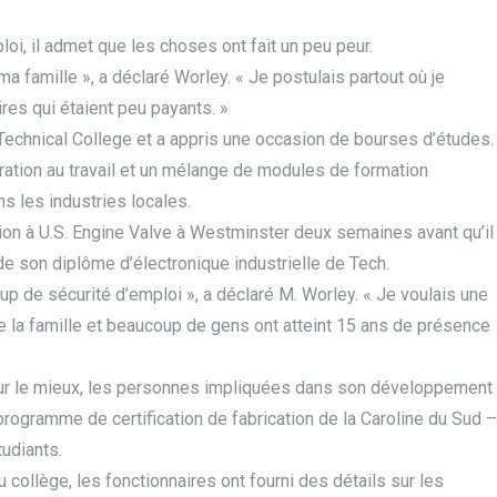
, il admet que les choses ont fait un peu peur.
 famille », a déclaré Worley. « Je postulais partout où je
res qui étaient peu payants. »
 Technical College et a appris une occasion de bourses d’études.
ration au travail et un mélange de modules de formation
s les industries locales.
n à U.S. Engine Valve à Westminster deux semaines avant qu’il
 de son diplôme d’électronique industrielle de Tech.
oup de sécurité d’emploi », a déclaré M. Worley. « Je voulais une
e la famille et beaucoup de gens ont atteint 15 ans de présence
our le mieux, les personnes impliquées dans son développement
ogramme de certification de fabrication de la Caroline du Sud –
tudiants.
u collège, les fonctionnaires ont fourni des détails sur les