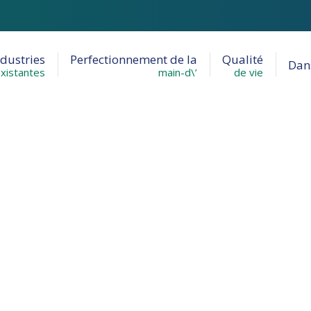
ndustries
Perfectionnement de la
Qualité
Dans
xistantes
main-d\’
de vie
NE FORMATION PROFESSIONNELLE AUX INDUSTRIES L
é offrant une…