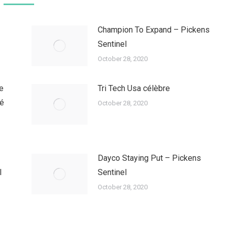
Champion To Expand – Pickens
Sentinel
October 28, 2020
e
Tri Tech Usa célèbre
té
October 28, 2020
Dayco Staying Put – Pickens
l
Sentinel
October 28, 2020