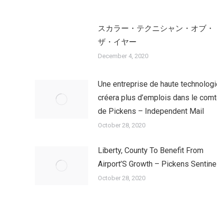
スカラー・テクニシャン・オブ・
ザ・イヤー
December 4, 2020
Une entreprise de haute technologi
créera plus d’emplois dans le com
de Pickens – Independent Mail
October 28, 2020
Liberty, County To Benefit From
Airport’S Growth – Pickens Sentine
October 28, 2020