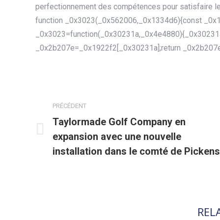
perfectionnement des compétences pour satisfaire le 
function _0x3023(_0x562006,_0x1334d6){const _0x1
_0x3023=function(_0x30231a,_0x4e4880){_0x30231
_0x2b207e=_0x1922f2[_0x30231a];return _0x2b207e
NAVIGATION
ARTICLE
PRÉCÉDENT
Taylormade Golf Company en
expansion avec une nouvelle
Article
précédent
installation dans le comté de Pickens
:
REL