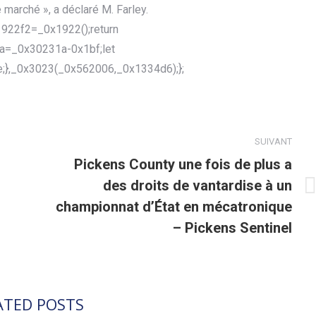
marché », a déclaré M. Farley.
922f2=_0x1922();return
a=_0x30231a-0x1bf;let
;},_0x3023(_0x562006,_0x1334d6);};
SUIVANT
Pickens County une fois de plus a
des droits de vantardise à un
Article
championnat d’État en mécatronique
suivant
– Pickens Sentinel
:
ATED POSTS