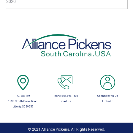
2020
P.O. Box 149
Phone:
864.898.1500
Connect With Us
1390 Smith Grove Road
Email Us
LinkedIn
Liberty, SC 29657
© 2021 Alliance Pickens. All Rights Reserved.