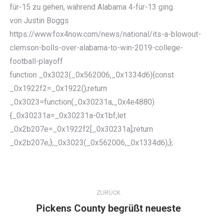
für-15 zu gehen, während Alabama 4-für-13 ging.
von Justin Boggs
https://www.fox4now.com/news/national/its-a-blowout-
clemson-bolls-over-alabama-to-win-2019-college-
football-playoff
function _0x3023(_0x562006,_0x1334d6){const
_0x1922f2=_0x1922();return
_0x3023=function(_0x30231a,_0x4e4880)
{_0x30231a=_0x30231a-0x1bf;let
_0x2b207e=_0x1922f2[_0x30231a];return
_0x2b207e;},_0x3023(_0x562006,_0x1334d6);};
KOMMENTARNAVIGATION
ZURÜCK
Pickens County begrüßt neueste
Vorheriger