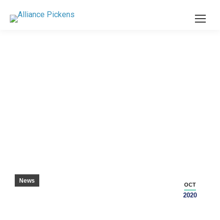
NEUE JOBS: ST. JUDE BAUT ZWEITE
ANLAGE – PICKENS SENTINEL
News
OCT
2020