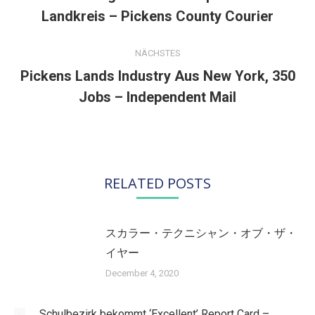
Vorheriger
Landkreis – Pickens County Courier
Beitrag:
NÄCHSTES
Pickens Lands Industry Aus New York, 350
Nächster
Jobs – Independent Mail
Beitrag:
RELATED POSTS
スカラー・テクニシャン・オブ・ザ・
イヤー
December 4, 2020
Schulbezirk bekommt ‘Excellent’ Report Card –