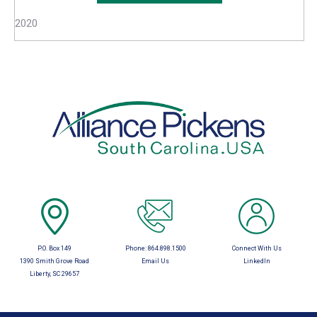
2020
P.O. Box 149
Phone:
864.898.1500
Connect With Us
1390 Smith Grove Road
Email Us
LinkedIn
Liberty, SC 29657