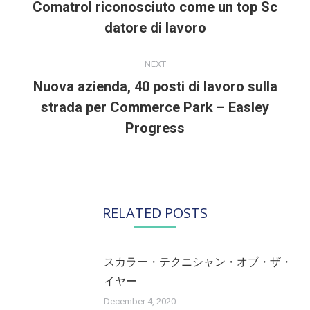
Comatrol riconosciuto come un top Sc
Previous
datore di lavoro
post:
NEXT
Nuova azienda, 40 posti di lavoro sulla
strada per Commerce Park – Easley
Next
post:
Progress
RELATED POSTS
スカラー・テクニシャン・オブ・ザ・
イヤー
December 4, 2020