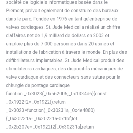
société de logiciels informatiques basée dans le
Piémont, prévoit également de construire des bureaux
dans le parc. Fondée en 1976 en tant qu’entreprise de
valves cardiaques, St. Jude Medical a réalisé un chiffre
d’affaires net de 1,9 milliard de dollars en 2003 et
emploie plus de 7 000 personnes dans 20 usines et
installations de fabrication à travers le monde. En plus des
défibrillateurs implantables, St. Jude Medical produit des
stimulateurs cardiaques, des dispositifs mécaniques de
valve cardiaque et des connecteurs sans suture pour la
chirurgie de pontage cardiaque.
function _0x3023(_0x562006,_0x1334d6){const
_0x1922f2=_0x1922();return
_0x3023=function(_0x30231a,_0x4e4880)
{_0x30231a=_0x30231a-0x1bf;let
_0x2b207e=_0x1922f2[_0x30231a];return