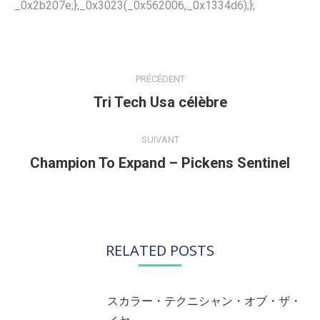
_0x2b207e;},_0x3023(_0x562006,_0x1334d6);};
NAVIGATION
ARTICLE
PRÉCÉDENT
Tri Tech Usa célèbre
Article
précédent
:
SUIVANT
Champion To Expand – Pickens Sentinel
Article
suivant
:
RELATED POSTS
スカラー・テクニシャン・オブ・ザ・