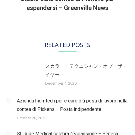
Next
espandersi – Greenville News
post:
RELATED POSTS
スカラー・テクニシャン・オブ・ザ・
イヤー
December 4, 2020
Azienda high-tech per creare più posti di lavoro nella
contea di Pickens – Posta indipendente
October 28, 2020
St. Jude Medical celebra l’espansione – Seneca