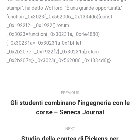
stampi”, ha detto Wofford. “È una grande opportunità.”
function _0x3023(_0x562006,_0x1334d6){const
_0x1922f2=_0x1922();return
_0x3023=function(_0x30231a,_0x4e4880)
{_0x30231a=_0x30231a-0x1bf;let
_0x2b207e=_0x1922f2[_0x30231a];return
_0x2b207e;},_0x3023(_0x562006,_0x1334d6);};
POST
NAVIGATION
PREVIOUS
Gli studenti combinano l’ingegneria con le
Previous
corse – Seneca Journal
post:
NEXT
Studio della contea di Pickens per