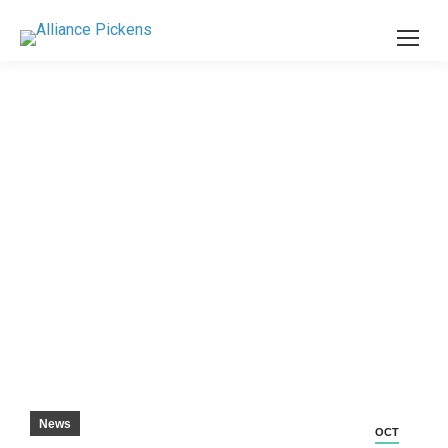
DISTRETTO SCOLASTICO DI PICKENS,
PROGRAMMA DI APPRENDISTATO
ANNUNCIATORE AZIENDALE –
INDEPEDENT MAIL
News
OCT