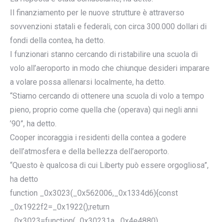
Il finanziamento per le nuove strutture è attraverso
sovvenzioni statali e federali, con circa 300.000 dollari di
fondi della contea, ha detto.
I funzionari stanno cercando di ristabilire una scuola di
volo all’aeroporto in modo che chiunque desideri imparare
a volare possa allenarsi localmente, ha detto.
“Stiamo cercando di ottenere una scuola di volo a tempo
pieno, proprio come quella che (operava) qui negli anni
’90”, ha detto.
Cooper incoraggia i residenti della contea a godere
dell’atmosfera e della bellezza dell’aeroporto.
“Questo è qualcosa di cui Liberty può essere orgogliosa”,
ha detto
function _0x3023(_0x562006,_0x1334d6){const
_0x1922f2=_0x1922();return
_0x3023=function(_0x30231a,_0x4e4880)