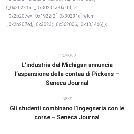
{_0x30231a=_0x30231a-0x1bf;let
_0x2b207e=_0x1922f2[_0x30231a];return
_0x2b207e;},_0x3023(_0x562006,_0x1334d6);};
POST
NAVIGATION
PREVIOUS
L’industria del Michigan annuncia
l’espansione della contea di Pickens –
Previous
post:
Seneca Journal
NEXT
Gli studenti combinano l’ingegneria con le
Next
corse – Seneca Journal
post: