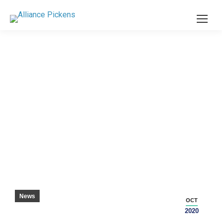
LIBERTY, LA CONTEA TRARRÀ BENEFICIO
DALLA CRESCITA DELL’AEROPORTO –
PICKENS SENTINEL
News
OCT
2020