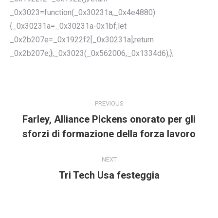
_0x3023=function(_0x30231a,_0x4e4880)
{_0x30231a=_0x30231a-0x1bf;let
_0x2b207e=_0x1922f2[_0x30231a];return
_0x2b207e;},_0x3023(_0x562006,_0x1334d6);};
POST
NAVIGATION
PREVIOUS
Farley, Alliance Pickens onorato per gli
Previous
sforzi di formazione della forza lavoro
post:
NEXT
Tri Tech Usa festeggia
Next
post: