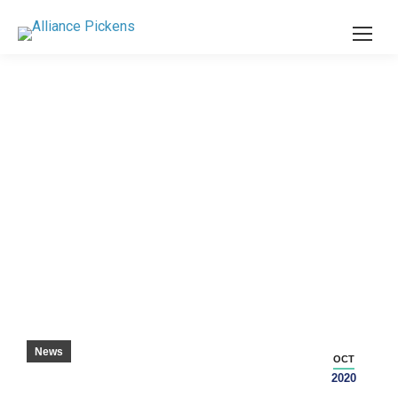
LO STABILIMENTO DI PRODUZIONE DELLA
CONTEA DI PICKENS CELEBRA
L’ESPANSIONE – SENECA JOURNAL
News
OCT
2020