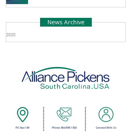
News Archive
2020
P.O. Box 149
Phone:
864.898.1500
Connect With Us