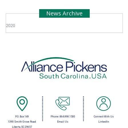
News Archive
2020
P.O. Box 149
Phone:
864.898.1500
Connect With Us
1390 Smith Grove Road
Email Us
LinkedIn
Liberty, SC 29657