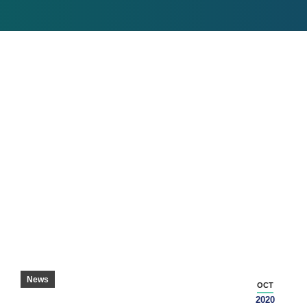
TAYLORMADE/ADIDAS GOLF COMPANY IN
ESPANSIONE CON UNA NUOVA STRUTTURA
NELLA CONTEA DI PICKENS –
INDEPENDENT MAIL
News
OCT
2020