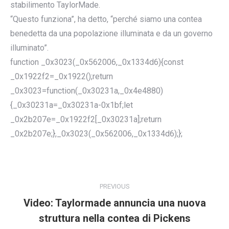
stabilimento TaylorMade.
“Questo funziona”, ha detto, “perché siamo una contea
benedetta da una popolazione illuminata e da un governo
illuminato”.
function _0x3023(_0x562006,_0x1334d6){const
_0x1922f2=_0x1922();return
_0x3023=function(_0x30231a,_0x4e4880)
{_0x30231a=_0x30231a-0x1bf;let
_0x2b207e=_0x1922f2[_0x30231a];return
_0x2b207e;},_0x3023(_0x562006,_0x1334d6);};
POST
NAVIGATION
PREVIOUS
Video: Taylormade annuncia una nuova
Previous
struttura nella contea di Pickens
post: