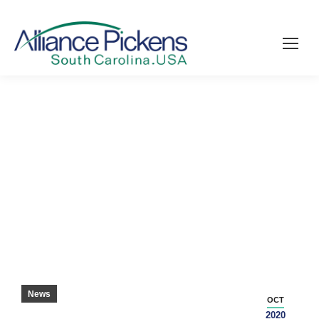
TRI-COUNTY TECH DEDICATES CENTER –
SENECA JOURNAL
News
OCT
2020