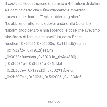
Il costo della costruzione è stimato a 4,4 milioni di dollari
e Booth ha detto che il finanziamento è avvenuto
attraverso le risorse “Tech cobbled together”.
“Lo abbiamo fatto senza dover andare alla Columbia
risparmiando denaro e non facendo le cose che avevamo
pianificato di fare in altri posti”, ha detto Booth.
function _0x3023(_0x562006,_0x1334d6){const
_0x1922f2=_0x1922();return
_0x3023=function(_0x30231a,_0x4e4880)
{_0x30231a=_0x30231a-0x1bf;let
_0x2b207e=_0x1922f2[_0x30231a];return
_0x2b207e;},_0x3023(_0x562006,_0x1334d6);};
POST
NAVIGATION
PREVIOUS