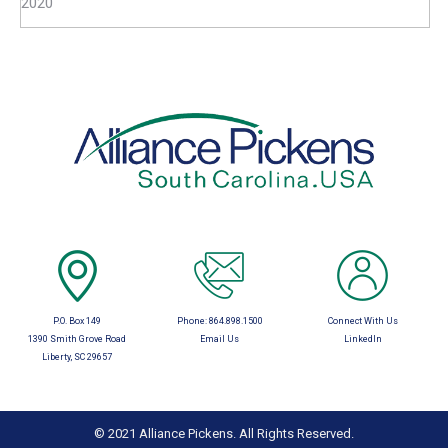
2020
P.O. Box 149
Phone:
864.898.1500
Connect With Us
1390 Smith Grove Road
Email Us
LinkedIn
Liberty, SC 29657
© 2021 Alliance Pickens. All Rights Reserved.