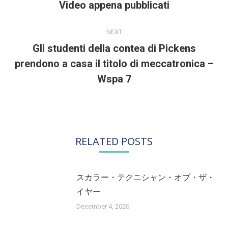
Video appena pubblicati
Previous
post:
NEXT
Gli studenti della contea di Pickens
prendono a casa il titolo di meccatronica –
Next
post:
Wspa 7
RELATED POSTS
スカラー・テクニシャン・オブ・ザ・
イヤー
December 4, 2020