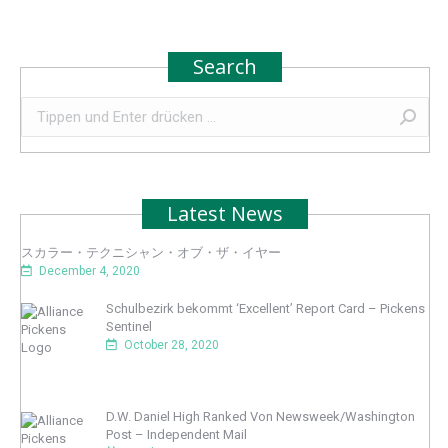
Search
Search:
Latest News
スカラー・テクニシャン・オブ・ザ・イヤー
December 4, 2020
Schulbezirk bekommt ‘Excellent’ Report Card – Pickens
Sentinel
October 28, 2020
D.W. Daniel High Ranked Von Newsweek/Washington
Post – Independent Mail