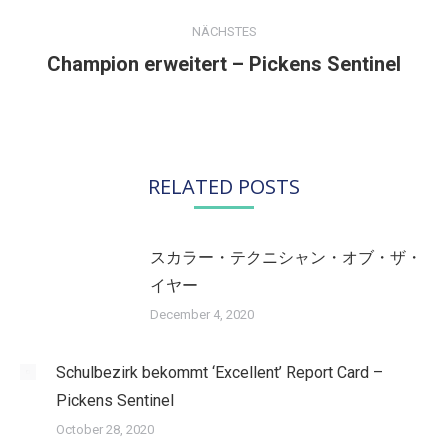
NÄCHSTES
Champion erweitert – Pickens Sentinel
Nächster
Beitrag:
RELATED POSTS
スカラー・テクニシャン・オブ・ザ・
イヤー
December 4, 2020
Schulbezirk bekommt ‘Excellent’ Report Card –
Pickens Sentinel
October 28, 2020