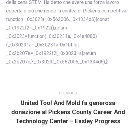
della cena STEM. Ha detto che avere una forza lavoro
esperta è ciò che rende la contea di Pickens competitiva.
function _0x3023(_0x562006,_0x1334d6){const
_0x1922f2=_0x1922();return
_0x3023=function(_0x30231a,_0x4e4880)
{_0x30231a=_0x30231a-0x1bf;let
_0x2b207e=_0x1922f2[_0x30231a];return
_0x2b207e;},_0x3023(_0x562006,_0x1334d6);};
POST
NAVIGATION
PREVIOUS
United Tool And Mold fa generosa
donazione al Pickens County Career And
Previous
post:
Technology Center – Easley Progress