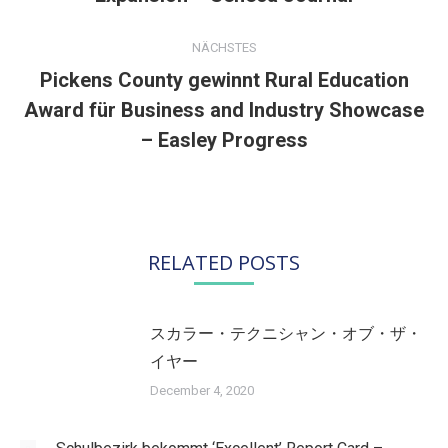
Beitrag:
NÄCHSTES
Pickens County gewinnt Rural Education
Award für Business and Industry Showcase
Nächster
Beitrag:
– Easley Progress
RELATED POSTS
スカラー・テクニシャン・オブ・ザ・
イヤー
December 4, 2020