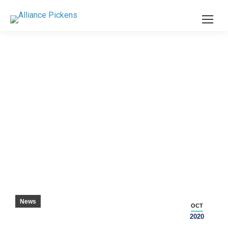
PICKENS COUNTY STUDENTS SOLVE
ROBOTICS CHALLENGE – GREENVILLE
NEWS
News
OCT
2020