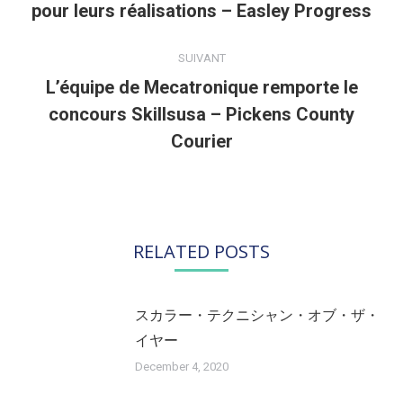
pour leurs réalisations – Easley Progress
précédent
:
SUIVANT
L’équipe de Mecatronique remporte le
concours Skillsusa – Pickens County
Article
suivant
Courier
:
RELATED POSTS
スカラー・テクニシャン・オブ・ザ・
イヤー
December 4, 2020