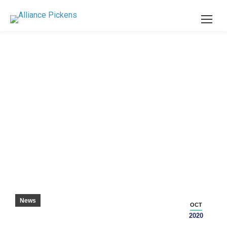
LE COMTÉ DE PICKENS ACCUEILLE
FAVORABLEMENT LA DERNIÈRE ANNONCE
DE DÉVELOPPEMENT ÉCONOMIQUE
News
OCT
2020