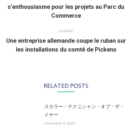
s’enthousiasme pour les projets au Parc du
Article
précédent
Commerce
:
SUIVANT
Une entreprise allemande coupe le ruban sur
Article
les installations du comté de Pickens
suivant
:
RELATED POSTS
スカラー・テクニシャン・オブ・ザ・
イヤー
December 4, 2020