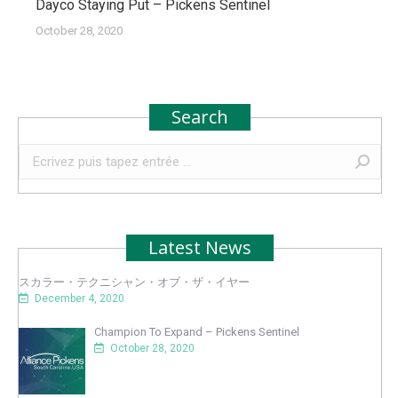
Dayco Staying Put – Pickens Sentinel
October 28, 2020
Search
Recherche
:
Latest News
スカラー・テクニシャン・オブ・ザ・イヤー
December 4, 2020
Champion To Expand – Pickens Sentinel
October 28, 2020