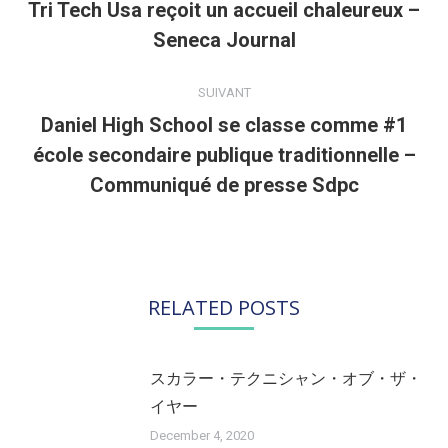
Tri Tech Usa reçoit un accueil chaleureux –
Article
Seneca Journal
précédent
:
SUIVANT
Daniel High School se classe comme #1
école secondaire publique traditionnelle –
Article
suivant
Communiqué de presse Sdpc
:
RELATED POSTS
スカラー・テクニシャン・オブ・ザ・
イヤー
December 4, 2020