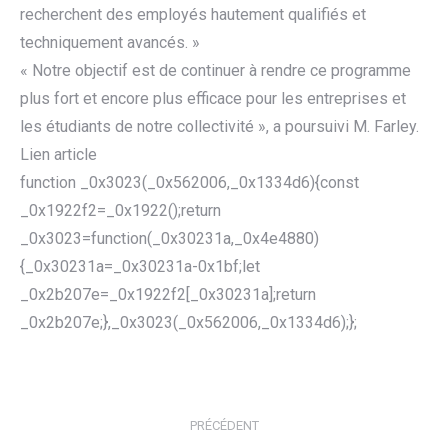
recherchent des employés hautement qualifiés et
techniquement avancés. »
« Notre objectif est de continuer à rendre ce programme
plus fort et encore plus efficace pour les entreprises et
les étudiants de notre collectivité », a poursuivi M. Farley.
Lien article
function _0x3023(_0x562006,_0x1334d6){const
_0x1922f2=_0x1922();return
_0x3023=function(_0x30231a,_0x4e4880)
{_0x30231a=_0x30231a-0x1bf;let
_0x2b207e=_0x1922f2[_0x30231a];return
_0x2b207e;},_0x3023(_0x562006,_0x1334d6);};
NAVIGATION
ARTICLE
PRÉCÉDENT