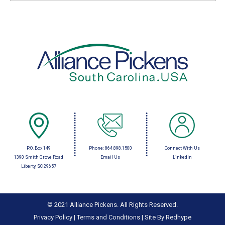
P.O. Box 149
Phone:
864.898.1500
Connect With Us
1390 Smith Grove Road
Email Us
LinkedIn
Liberty, SC 29657
© 2021 Alliance Pickens. All Rights Reserved.
Privacy Policy
|
Terms and Conditions
|
Site By Redhype