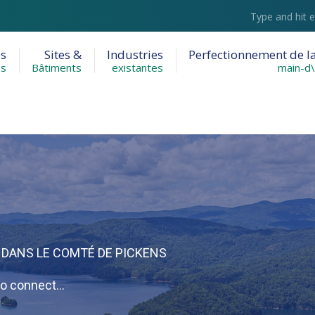
Recherche
:
es
Sites &
Industries
Perfectionnement de l
es
Bâtiments
existantes
main-d\
DANS LE COMTÉ DE PICKENS
ro connect…