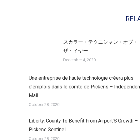
REL
スカラー・テクニシャン・オブ・
ザ・イヤー
December 4, 2020
Une entreprise de haute technologie créera plus
d’emplois dans le comté de Pickens – Independen
Mail
October 28, 2020
Liberty, County To Benefit From Airport’S Growth –
Pickens Sentinel
October 28, 2020