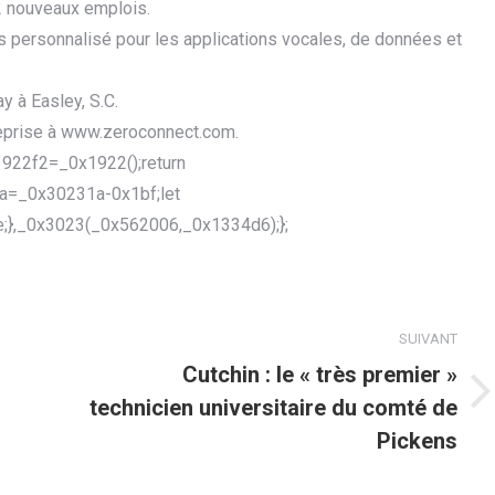
72 nouveaux emplois.
 personnalisé pour les applications vocales, de données et
y à Easley, S.C.
treprise à www.zeroconnect.com.
922f2=_0x1922();return
a=_0x30231a-0x1bf;let
;},_0x3023(_0x562006,_0x1334d6);};
SUIVANT
Cutchin : le « très premier »
technicien universitaire du comté de
Article
suivant
Pickens
: