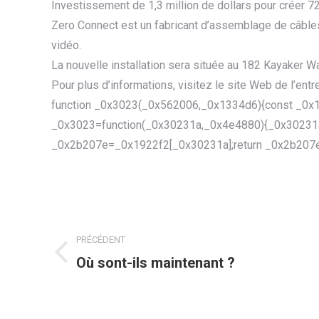
Investissement de 1,3 million de dollars pour créer 
Zero Connect est un fabricant d’assemblage de câbles
vidéo.
La nouvelle installation sera située au 182 Kayaker Wa
Pour plus d’informations, visitez le site Web de l’en
function _0x3023(_0x562006,_0x1334d6){const _0x1
_0x3023=function(_0x30231a,_0x4e4880){_0x30231
_0x2b207e=_0x1922f2[_0x30231a];return _0x2b207e
NAVIGATION
ARTICLE
PRÉCÉDENT
Où sont-ils maintenant ?
Article
précédent
: