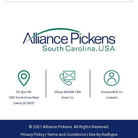
P.O. Box 149
Phone:
864.898.1500
Connect With Us
1390 Smith Grove Road
Email Us
LinkedIn
Liberty, SC 29657
© 2021 Alliance Pickens. All Rights Reserved.
Privacy Policy
|
Terms and Conditions
|
Site By Redhype