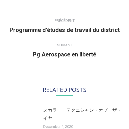
NAVIGATION
ARTICLE
PRÉCÉDENT
Programme d’études de travail du district
Article
précédent
:
SUIVANT
Pg Aerospace en liberté
Article
suivant
:
RELATED POSTS
スカラー・テクニシャン・オブ・ザ・
イヤー
December 4, 2020