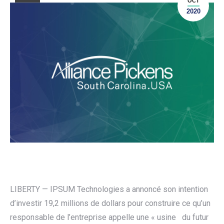
OCT
2020
LIBERTY — IPSUM Technologies a annoncé son intention
d’investir 19,2 millions de dollars pour construire ce qu’un
responsable de l’entreprise appelle une « usine du futur