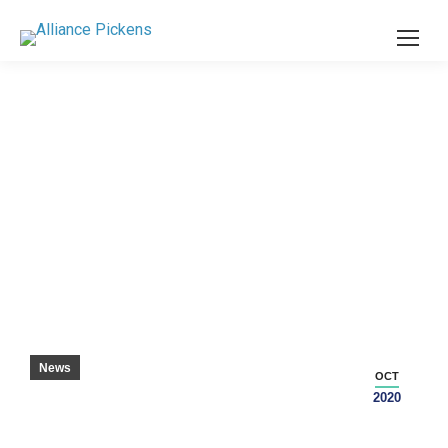
PICKENS COUNTY STUDENTS TAKE HOME
MECHATRONICS TITLE – WSPA 7
News
OCT
2020