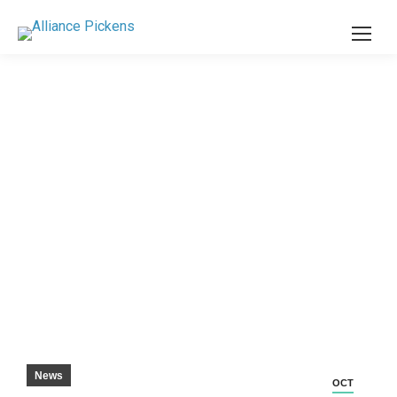
UNITED TOOL AND MOLD FAIT UN DON
GÉNÉREUX AU PICKENS COUNTY CAREER
AND TECHNOLOGY CENTER – EASLEY
PROGRESS
News
OCT