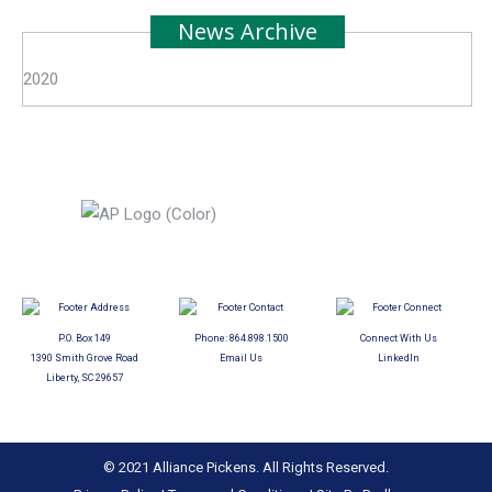
News Archive
2020
P.O. Box 149
Phone:
864.898.1500
Connect With Us
1390 Smith Grove Road
Email Us
LinkedIn
Liberty, SC 29657
© 2021 Alliance Pickens. All Rights Reserved.