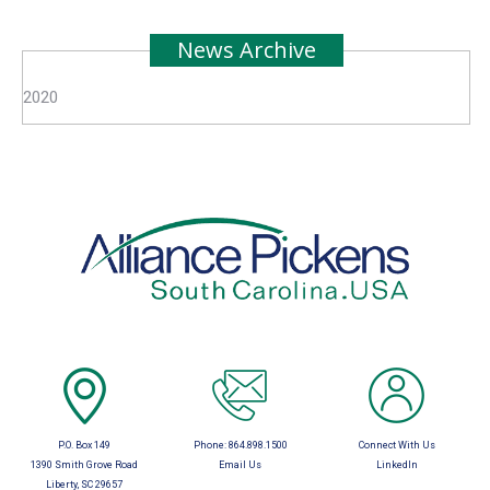
News Archive
2020
P.O. Box 149
Phone:
864.898.1500
Connect With Us
1390 Smith Grove Road
Email Us
LinkedIn
Liberty, SC 29657