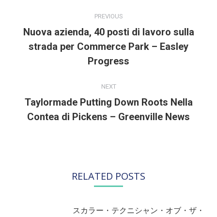
POST
NAVIGATION
PREVIOUS
Nuova azienda, 40 posti di lavoro sulla
strada per Commerce Park – Easley
Previous
post:
Progress
NEXT
Taylormade Putting Down Roots Nella
Next
Contea di Pickens – Greenville News
post:
RELATED POSTS
スカラー・テクニシャン・オブ・ザ・