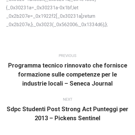
{_0x30231a=_0x30231a-0x1bf;let
_0x2b207e=_0x1922f2[_0x30231a];return
_0x2b207e;},_0x3023(_0x562006,_0x1334d6);};
POST
NAVIGATION
PREVIOUS
Programma tecnico rinnovato che fornisce
formazione sulle competenze per le
Previous
post:
industrie locali – Seneca Journal
NEXT
Sdpc Studenti Post Strong Act Punteggi per
Next
2013 – Pickens Sentinel
post: